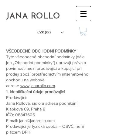
JANA ROLLO
CZK (Kč)
VŠEOBECNÉ OBCHODNÍ PODMÍNKY
Tyto všeobecné obchodní podmínky (dále
jen „Obchodní podmínky“) upravují práva a
povinnosti mezi prodávající a kupující při
prodeji zboží prostřednictvím internetového
obchodu na webové
adrese
www.janarollo.com
.
1. Identifikační údaje prodávající
Prodávající:
Jana Rollová, sídlo a adresa podnikání:
Klapkova 69, Praha 8
IČO: 08847606
E-mail: jana@janarollo.com
Prodávající je fyzická osoba – OSVČ, není
plátcem DPH.