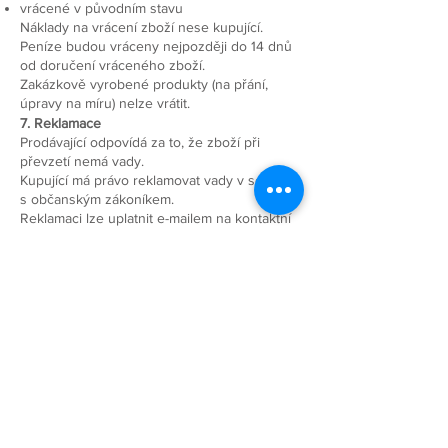
vrácené v původním stavu
Náklady na vrácení zboží nese kupující.
Peníze budou vráceny nejpozději do 14 dnů
od doručení vráceného zboží.
Zakázkově vyrobené produkty (na přání,
úpravy na míru) nelze vrátit.
7. Reklamace
Prodávající odpovídá za to, že zboží při
převzetí nemá vady.
Kupující má právo reklamovat vady v souladu
s občanským zákoníkem.
Reklamaci lze uplatnit e-mailem na kontaktní
adresu prodávající.
Reklamace bude vyřízena bez zbytečného
odkladu, nejpozději do 30 dnů.
8. Autorská práva
Veškerý obsah webu (fotografie, texty,
grafika, design produktů) je chráněn
autorským právem a je majetkem prodávající.
Jakékoli použití bez souhlasu prodávající je
zakázáno.
9. Ochrana osobních údajů
Prodávající zpracovává osobní údaje