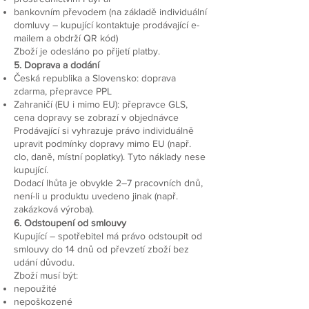
bankovním převodem (na základě individuální
domluvy – kupující kontaktuje prodávající e-
mailem a obdrží QR kód)
Zboží je odesláno po přijetí platby.
5. Doprava a dodání
Česká republika a Slovensko: doprava
zdarma, přepravce PPL
Zahraničí (EU i mimo EU): přepravce GLS,
cena dopravy se zobrazí v objednávce
Prodávající si vyhrazuje právo individuálně
upravit podmínky dopravy mimo EU (např.
clo, daně, místní poplatky). Tyto náklady nese
kupující.
Dodací lhůta je obvykle 2–7 pracovních dnů,
není-li u produktu uvedeno jinak (např.
zakázková výroba).
6. Odstoupení od smlouvy
Kupující – spotřebitel má právo odstoupit od
smlouvy do 14 dnů od převzetí zboží bez
udání důvodu.
Zboží musí být:
nepoužité
nepoškozené