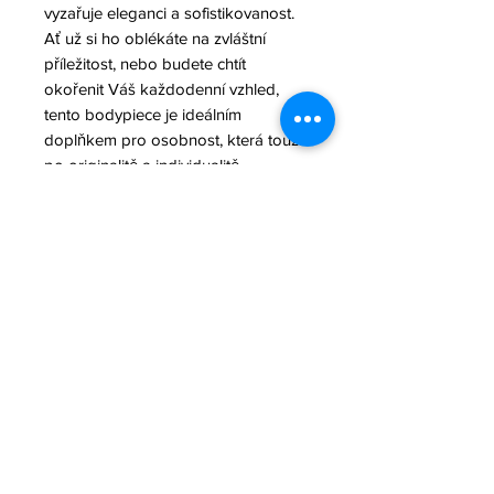
vyzařuje eleganci a sofistikovanost.
Ať už si ho oblékáte na zvláštní
příležitost, nebo budete chtít
okořenit Váš každodenní vzhled,
tento bodypiece je ideálním
doplňkem pro osobnost, která touží
po originalitě a individualitě.
materiál: Kůže v černé barvě
komponenty: nerezová ocel v
černém provedení
zapínání za krkem a za zády
na zakázku, odesíláme do 3 dní od
objednání
odpovídá velikosti SM, prosím
kontaktujte mě pro vlastní opatření