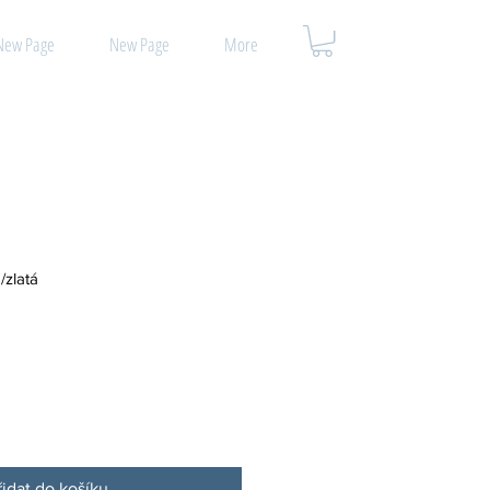
New Page
New Page
More
/zlatá
řidat do košíku