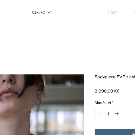
Home
CZK (Kč)
Bodypiece EVE zlatá
Cena
2 990,00 Kč
Množství
*
P