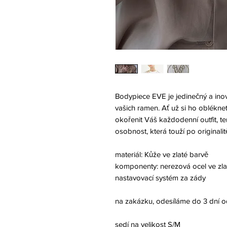
Bodypiece EVE je jedinečný a inov
vašich ramen. Ať už si ho obléknete
okořenit Váš každodenní outfit, 
osobnost, která touží po originalitě
materiál: Kůže ve zlaté barvě
komponenty: nerezová ocel ve zla
nastavovací systém za zády
na zakázku, odesíláme do 3 dní 
sedí na velikost S/M