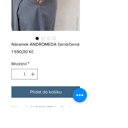
Náramek ANDROMEDA černá/černá
Cena
1 590,00 Kč
Množství
*
Přidat do košíku
Náramek ANDROMEDA z černé
kůže s černými komponenty.
Zapíná se na minimalistickou
karabinku z nerezové oceli.