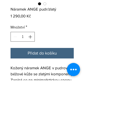
Náramek ANGE pudr/zlatý
Cena
1 290,00 Kč
Množství
*
Přidat do košíku
Kožený náramek ANGE v pudrové
béžové kůže se zlatými komponenty.
Zapíná se na minimalistickou sponu
z nerezové oceli a délku lze upravit.
Průměr kožené šňůrky: 4 mm.
Materiál: kůže (telecí)
komponenty: nerez, zamac, zlatá
barva