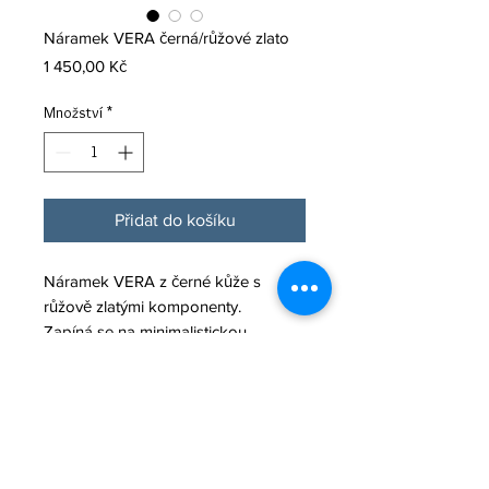
Náramek VERA černá/růžové zlato
Cena
1 450,00 Kč
Množství
*
Přidat do košíku
Náramek VERA z černé kůže s
růžově zlatými komponenty.
Zapíná se na minimalistickou
karabinku z nerezové oceli.
Průměr kožené šňůrky: 4 mm.
Materiál: kůže (teletina)
komponenty: nerez a zamak, barva
rose gold