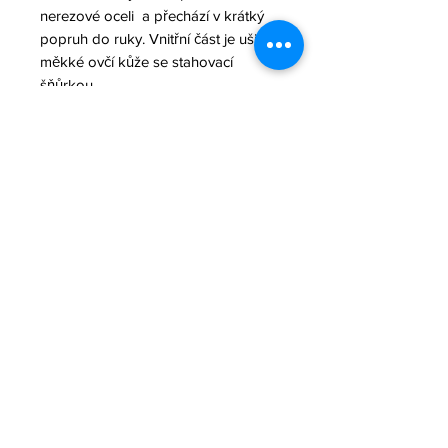
nerezové oceli a přechází v krátký
popruh do ruky. Vnitřní část je ušita z
měkké ovčí kůže se stahovací
šňůrkou.
Uvnitř je podšívka a praktická kapsa
na zip.
Materiál: Kůže
Podšívka: satén, deadstock, PES
komponenty: nerezová ocel, černá
barva pokovení
Vyrobeno v Praze
© 2025 Jana Rollo
Obchodní podmínky
|
Ochrana osobních údajů