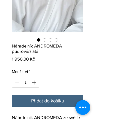
Náhrdelník ANDROMEDA
pudrová/zlatá
Cena
1 950,00 Kč
Množství
*
Přidat do košíku
Náhrdelník ANDROMEDA ze světle
béžové kůže se zlatými komponenty.
Zapíná se na minimalistickou